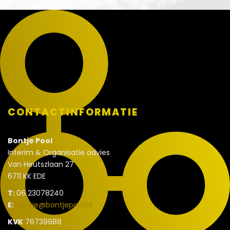
CONTACTINFORMATIE
Bontje Pool
Interim & Organisatie advies
Van Heutszlaan 27
6711 KK EDE
T:
06 23078240
E:
bontje@bontjepool.nl
KVK
76739988